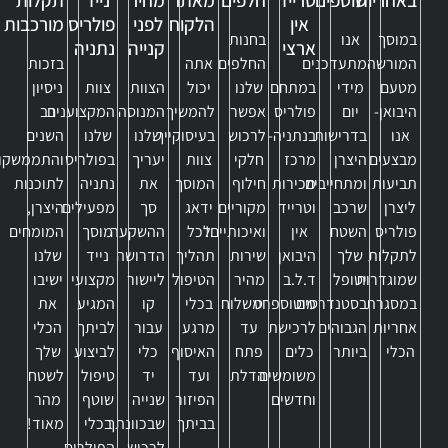
באחריות
שוטפים
טרייד
חלפים
מאתר
מחיר
נייד
תקלות
אין
הלקוח
לפני
פולריס
מורכבות
במוסך
אנו
בחנות
ארצי
קנייה
נתניה
המורשה
מתעדכנים
החלפים
אתה
בזכות
מטעם
מידי
במתחם
שלנו
יכול
הצוות
צוות
ניסיון
היבואן-
יום
פולריס
אפשר
להמשיך
המנוסה
המקצוענים
רב
אנו
בדרישות
בנתניה-
לרכוש
בעיסוקייך.
שלנו
שלנו
השנים
מבצעים
היצרן
מרכז
חלקי
צוות
יעריך
בפולריס
והתממשקו
תביעות
ומתחייבים
מכירות
חילוף
המוסך
את
נתניה
לתוכנות
ליצרן
שרכב
וטרייד
מקוריים
ידאג
סך
מפעילים
היצרן,
פולריס
השטח
אין
ואיכותיים!
לכל
ההשקעה
מוסך
המומחים
לתקלות
שלך
היבואן
שירות
תהליך
הדרושה
נייד
שלנו
שמוגדרות
יטופל
ד.ל.ב
מהיר
הטיפול
ליישור
מקצועי
ישיבו
במסגרת
בסטנדרטים
מוטוספרט
ומשלוח
בכלי
קו
המגיע
את
אחריות
הגבוהים
לרכישת
עד
מרגע
עבור
לביתך
הכלי
הכלי
ביותר
כלים
פתח
האיסוף
כלי
לביצוע
שלך
משומשים
הדלת
ועד
יד
טיפול
לשטח
וחדשים
הפיזור
שנייה
שוטף
מהר
בביתך
שבכוונתך
בכלי
מאוד!
לרכוש
הפולריס