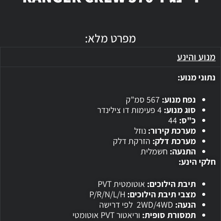
מפרט מלא:
מנוע והינע
נתוני מנוע:
נפח מנוע:
567 סמ"ק
סוג מנוע:
4 פעימות דו צילינדר
כ"ס:
44
מערכת קירור:
נוזל
מערכת דלק:
הזרקת דלק
התנעה:
חשמלית
חלקי הינע:
תיבת הילוכים:
אוטומטית PVT
מצבי תיבת הילוכים:
P/R/N/L/H
הנעה:
2WD/4WD לפי דרישה
תמסורת סופית:
וריאטור PVT אוטומטי