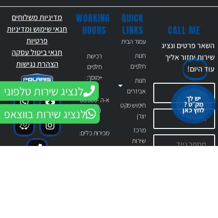
WORKING
QUICK
מדיניות משלוחים
CALL ME
HOURS
LINKS
תנאי שימוש ומדיניות
פרטיות
עמוד הבית
השאר פרטים ונציג
תנאי ביטול עסקה
חנות
רכישת
שירות יחזור אליך
הצהרת נגישות
חלפים
חלפים
עוד
היום!
+מוסך:
חנות
לנציג שירות טלפוני
אביזרים
יש לך
א-ה 08:000-
מק״ט ?
חיפוש מקט
לחץ כאן
16:00
לנציג שירות בווצאפ
יצרן
מרכז
מכירות כלים:
שירות
פולריס
א-ה 09:00-
נתניה
18:00
ניידת
שירות
ו 09:00-
אני מעוניין לקבל
18:00
מכירות
דיוור שיווקי, הצעות
וטרייד אין