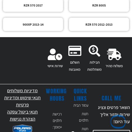
RZR 570 2017
RZR 800S
900XP 2013-14
RZR 570 2012-2013
חבילות
תשלום
משלוח מהיר
שירות אישי
משתלמות
מאובטח
WORKING
QUICK
מדיניות משלוחים
CALL ME
HOURS
LINKS
תנאי שימוש ומדיניות
פרטיות
עמוד הבית
השאר פרטים ונציג
תנאי ביטול עסקה
חנות
רכישת
שירות יחזור אליך
הצהרת נגישות
חלפים
חלפים
עוד
היום!
+מוסך:
חנות