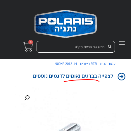
0
/
/
/ אום לגלגל קדמי/אחורי
עמוד הבית
RZR רייזרים
900XP 2013-14
לצפייה
בברגים ואומים
לדגמים נוספים