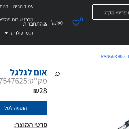
עמוד הבית
חנות
0
מרכז שירות פולריס
₪
0
התחברות
דגמי פולריס
/
RANGER 900
/ אום לגלגל
אום לגלגל
מק"ט:7547625
₪
28
הוספה לסל
פרטי המוצר: