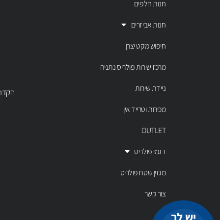
חנות חלפים
חנות אביזרים
חיפוש מקט יצרן
מרכז שירות פולריס נתניה
ניידת שירות
הקדר 43 נתניה, טל' 00803
מכירות וטרייד אין
OUTLET
דגמי פולריס
מגזין שטח פולריס
צור קשר
יש לך