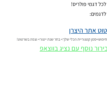
כל דגמי פולריס!
לדגמים:
וט אתר היצרן
פוש>סמן קטגוריית הכלי שלך> בחר שנת ייצור> וצפה בשרטוט!
ירור נוסף עם נציג בווצאפ