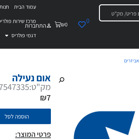
עמוד הבית
חנות
0
מרכז שירות פולריס
₪
0
התחברות
דגמי פולריס
אביזרים
/ אום נעילה
אום נעילה
מק"ט:7547335
₪
7
הוספה לסל
פרטי המוצר: