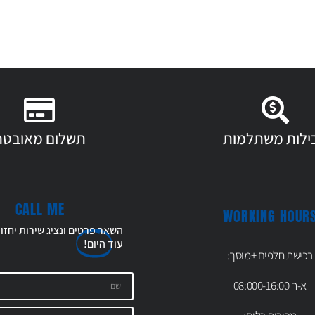
ילות משתלמות
תשלום מאובטח
CALL ME
WORKING HOUR
השאר פרטים ונציג שירות יחזו
עוד
היום!
רכישת חלפים +מוסך:
א-ה 08:000-16:00