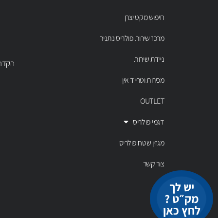
חיפוש מקט יצרן
מרכז שירות פולריס נתניה
ניידת שירות
הקדר 43 נתניה, טל' 00803
מכירות וטרייד אין
OUTLET
דגמי פולריס
מגזין שטח פולריס
צור קשר
יש לך
מק״ט ?
לחץ כאן