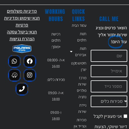
WORKING
QUICK
מדיניות משלוחים
CALL ME
HOURS
LINKS
תנאי שימוש ומדיניות
פרטיות
עמוד הבית
השאר פרטים ונציג
תנאי ביטול עסקה
חנות
רכישת
שירות יחזור אליך
הצהרת נגישות
חלפים
חלפים
עוד
היום!
+מוסך:
חנות
אביזרים
א-ה 08:000-
חיפוש מקט
16:00
יצרן
מרכז
מכירות כלים:
שירות
פולריס
א-ה 09:00-
נתניה
18:00
ניידת
שירות
ו 09:00-
אני מעוניין לקבל
18:00
מכירות
דיוור שיווקי, הצעות
וטרייד אין