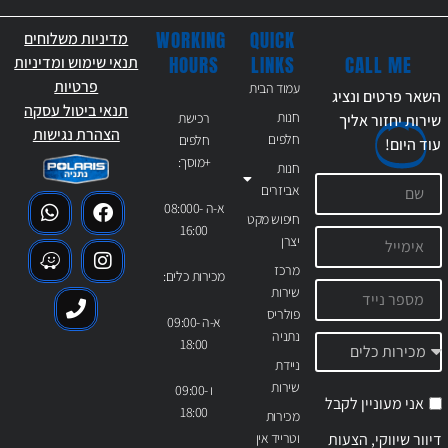
WORKING
QUICK
מדיניות משלוחים
CALL ME
HOURS
LINKS
תנאי שימוש ומדיניות
פרטיות
עמוד הבית
השאר פרטים ונציג
תנאי ביטול עסקה
חנות
רכישת
שירות יחזור אליך
הצהרת נגישות
חלפים
חלפים
עוד
היום!
+מוסך:
חנות
אביזרים
א-ה 08:000-
חיפוש מקט
16:00
יצרן
מרכז
מכירות כלים:
שירות
פולריס
א-ה 09:00-
נתניה
18:00
ניידת
שירות
ו 09:00-
אני מעוניין לקבל
18:00
מכירות
דיוור שיווקי, הצעות
וטרייד אין