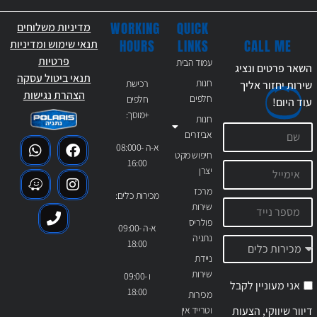
WORKING
QUICK
מדיניות משלוחים
CALL ME
HOURS
LINKS
תנאי שימוש ומדיניות
פרטיות
עמוד הבית
השאר פרטים ונציג
תנאי ביטול עסקה
חנות
רכישת
שירות יחזור אליך
הצהרת נגישות
חלפים
חלפים
עוד
היום!
+מוסך:
חנות
אביזרים
א-ה 08:000-
חיפוש מקט
16:00
יצרן
מרכז
מכירות כלים:
שירות
פולריס
א-ה 09:00-
נתניה
18:00
ניידת
שירות
ו 09:00-
אני מעוניין לקבל
18:00
מכירות
דיוור שיווקי, הצעות
וטרייד אין