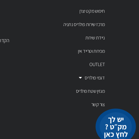
חיפוש מקט יצרן
מרכז שירות פולריס נתניה
ניידת שירות
הקדר 43 נתניה, טל' 00803
מכירות וטרייד אין
OUTLET
דגמי פולריס
מגזין שטח פולריס
צור קשר
יש לך
מק״ט ?
לחץ כאן