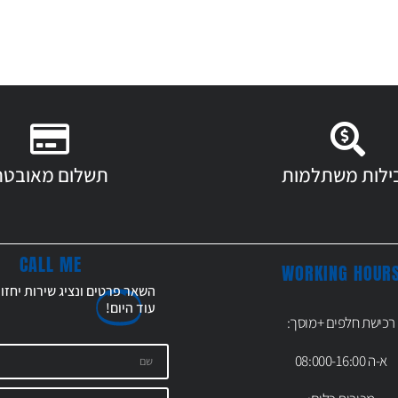
ילות משתלמות
תשלום מאובטח
CALL ME
WORKING HOUR
השאר פרטים ונציג שירות יחזו
עוד
היום!
רכישת חלפים +מוסך:
א-ה 08:000-16:00