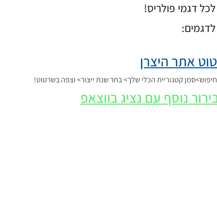
כל דגמי פולריס!
לדגמים:
וט אתר היצרן
פוש>סמן קטגוריית הכלי שלך> בחר שנת ייצור> וצפה בשרטוט!
ירור נוסף עם נציג בווצאפ