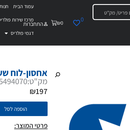
עמוד הבית
חנות
0
מרכז שירות פולריס
₪
0
התחברות
דגמי פולריס
סון-לוח שעונים קד' מרכז שחור
אחסון-לוח שע
מק"ט:5455494070
₪
197
הוספה לסל
פרטי המוצר: