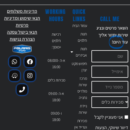
WORKING
QUICK
מדיניות משלוחים
CALL ME
HOURS
LINKS
תנאי שימוש ומדיניות
פרטיות
עמוד הבית
השאר פרטים ונציג
תנאי ביטול עסקה
חנות
רכישת
שירות יחזור אליך
הצהרת נגישות
חלפים
חלפים
עוד
היום!
+מוסך:
חנות
אביזרים
א-ה 08:000-
חיפוש מקט
16:00
יצרן
מרכז
מכירות כלים:
שירות
פולריס
א-ה 09:00-
נתניה
18:00
ניידת
שירות
ו 09:00-
אני מעוניין לקבל
18:00
מכירות
דיוור שיווקי, הצעות
וטרייד אין