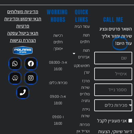
WORKING
QUICK
מדיניות משלוחים
CALL ME
HOURS
LINKS
תנאי שימוש ומדיניות
פרטיות
עמוד הבית
השאר פרטים ונציג
תנאי ביטול עסקה
חנות
רכישת
שירות יחזור אליך
הצהרת נגישות
חלפים
חלפים
עוד
היום!
+מוסך:
חנות
אביזרים
א-ה 08:000-
חיפוש מקט
16:00
יצרן
מרכז
מכירות כלים:
שירות
פולריס
א-ה 09:00-
נתניה
18:00
ניידת
שירות
ו 09:00-
אני מעוניין לקבל
18:00
מכירות
דיוור שיווקי, הצעות
וטרייד אין