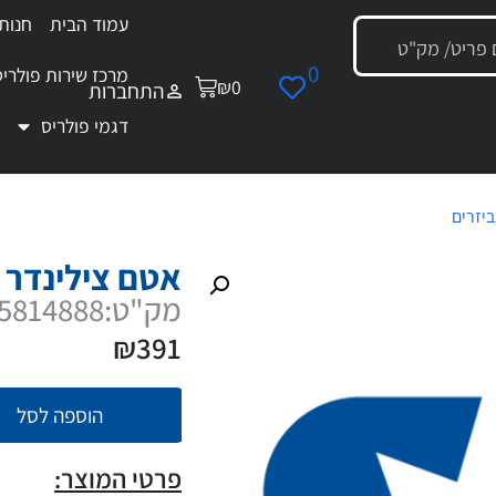
עמוד הבית
חנות
0
מרכז שירות פולריס
₪
0
התחברות
דגמי פולריס
יזרים
/ אטם צילינדר
אטם צילינדר
מק"ט:5814888
₪
391
הוספה לסל
פרטי המוצר: