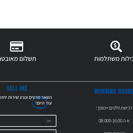
ילות משתלמות
תשלום מאובטח
CALL ME
WORKING HOUR
השאר פרטים ונציג שירות יחזו
עוד
היום!
רכישת חלפים +מוסך:
א-ה 08:000-16:00