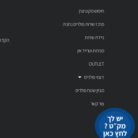
חיפוש מקט יצרן
מרכז שירות פולריס נתניה
ניידת שירות
הקדר 43 נתניה, טל' 00803
מכירות וטרייד אין
OUTLET
דגמי פולריס
מגזין שטח פולריס
צור קשר
יש לך
מק״ט ?
לחץ כאן