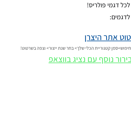
כל דגמי פולריס!
לדגמים:
וט אתר היצרן
פוש>סמן קטגוריית הכלי שלך> בחר שנת ייצור> וצפה בשרטוט!
ירור נוסף עם נציג בווצאפ