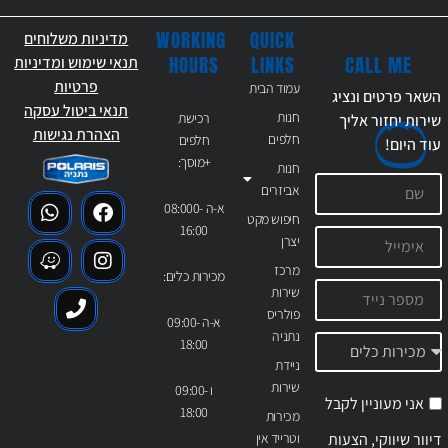
WORKING
QUICK
מדיניות משלוחים
CALL ME
HOURS
LINKS
תנאי שימוש ומדיניות
פרטיות
עמוד הבית
השאר פרטים ונציג
תנאי ביטול עסקה
חנות
רכישת
שירות יחזור אליך
הצהרת נגישות
חלפים
חלפים
עוד
היום!
+מוסך:
חנות
אביזרים
א-ה 08:000-
חיפוש מקט
16:00
יצרן
מרכז
מכירות כלים:
שירות
פולריס
א-ה 09:00-
נתניה
18:00
ניידת
שירות
ו 09:00-
אני מעוניין לקבל
18:00
מכירות
דיוור שיווקי, הצעות
וטרייד אין