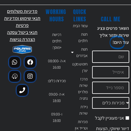
WORKING
QUICK
מדיניות משלוחים
CALL ME
HOURS
LINKS
תנאי שימוש ומדיניות
פרטיות
עמוד הבית
השאר פרטים ונציג
תנאי ביטול עסקה
חנות
רכישת
שירות יחזור אליך
הצהרת נגישות
חלפים
חלפים
עוד
היום!
+מוסך:
חנות
אביזרים
א-ה 08:000-
חיפוש מקט
16:00
יצרן
מרכז
מכירות כלים:
שירות
פולריס
א-ה 09:00-
נתניה
18:00
ניידת
שירות
ו 09:00-
אני מעוניין לקבל
18:00
מכירות
דיוור שיווקי, הצעות
וטרייד אין