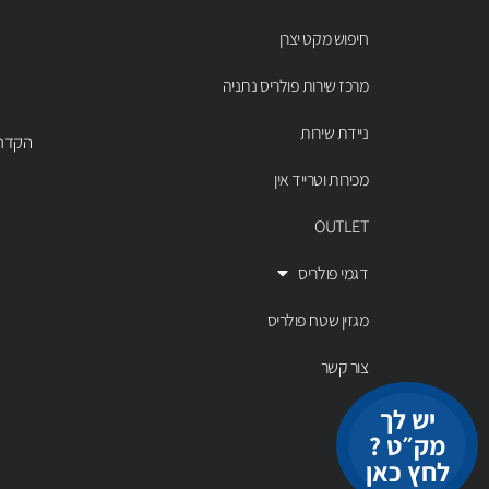
חיפוש מקט יצרן
מרכז שירות פולריס נתניה
ניידת שירות
הקדר 43 נתניה, טל' 00803
מכירות וטרייד אין
OUTLET
דגמי פולריס
מגזין שטח פולריס
צור קשר
יש לך
מק״ט ?
לחץ כאן