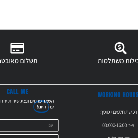
ילות משתלמות
תשלום מאובטח
CALL ME
WORKING HOUR
השאר פרטים ונציג שירות יחזו
עוד
היום!
רכישת חלפים +מוסך:
א-ה 08:000-16:00