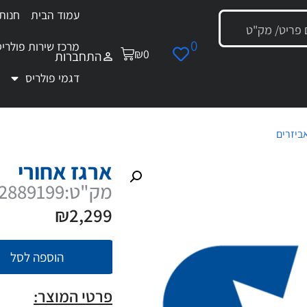
עמוד הבית
חנות
0
מרכז שירות פולריס
₪
0
התחברות
דגמי פולריס
ביזרים
/ ארגז אחורי
ארגז אחורי
מק"ט:2889199
₪
2,299
הוספה לסל
פרטי המוצר: