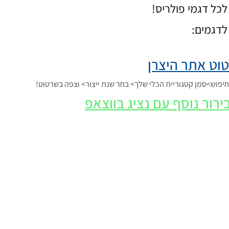
כל דגמי פולריס!
לדגמים:
וט אתר היצרן
פוש>סמן קטגוריית הכלי שלך> בחר שנת ייצור> וצפה בשרטוט!
ירור נוסף עם נציג בווצאפ