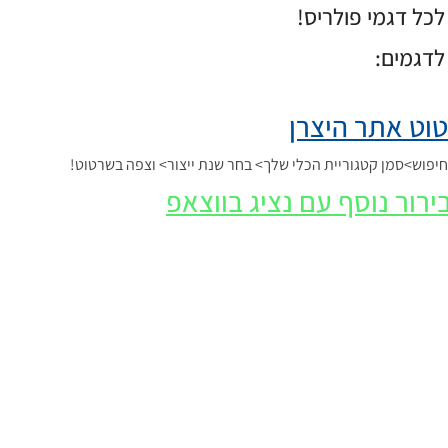
כל דגמי פולריס!
לדגמים:
וט אתר היצרן
פוש>סמן קטגוריית הכלי שלך> בחר שנת ייצור> וצפה בשרטוט!
ירור נוסף עם נציג בווצאפ