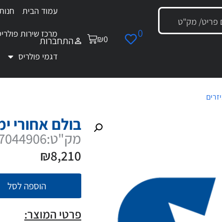
עמוד הבית
חנות
0
מרכז שירות פולריס
₪
0
התחברות
דגמי פולריס
זרים
/ בולם אחורי ימני
בולם אחורי ימ
מק"ט:7044906
₪
8,210
הוספה לסל
פרטי המוצר: