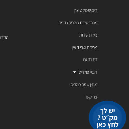
חיפוש מקט יצרן
מרכז שירות פולריס נתניה
ניידת שירות
הקדר 43 נתניה, טל' 00803
מכירות וטרייד אין
OUTLET
דגמי פולריס
מגזין שטח פולריס
צור קשר
יש לך
מק״ט ?
לחץ כאן