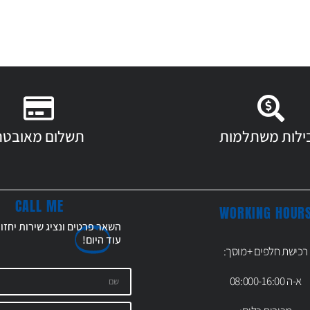
ילות משתלמות
תשלום מאובטח
CALL ME
WORKING HOUR
השאר פרטים ונציג שירות יחזו
עוד
היום!
רכישת חלפים +מוסך:
א-ה 08:000-16:00