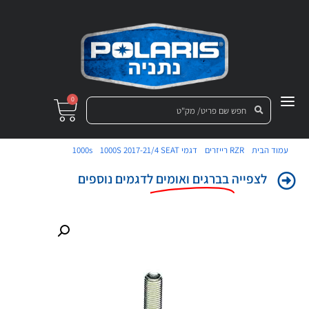
0
/
/
/
/ בורג לגלגל
עמוד הבית
RZR רייזרים
דגמי 1000s
1000S 2017-21/4 SEAT
לצפייה
בברגים ואומים
לדגמים נוספים