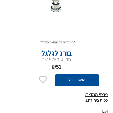
בורג לגלגל
מק"ט:7519753
₪
51
הוספה לסל
פרטי המוצר:
כמות ביחידה:1