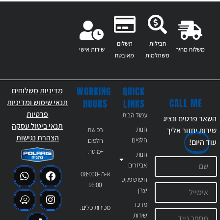
חבילות
תשלום
משלוח מהיר
שירות אישי
משתלמות
מאובטח
WORKING
QUICK
מדיניות משלוחים
CALL ME
HOURS
LINKS
תנאי שימוש ומדיניות
פרטיות
עמוד הבית
השאר פרטים ונציג
תנאי ביטול עסקה
חנות
רכישת
שירות יחזור אליך
הצהרת נגישות
חלפים
חלפים
עוד
היום!
+מוסך:
חנות
אביזרים
א-ה 08:000-
חיפוש מקט
16:00
יצרן
מרכז
מכירות כלים:
שירות