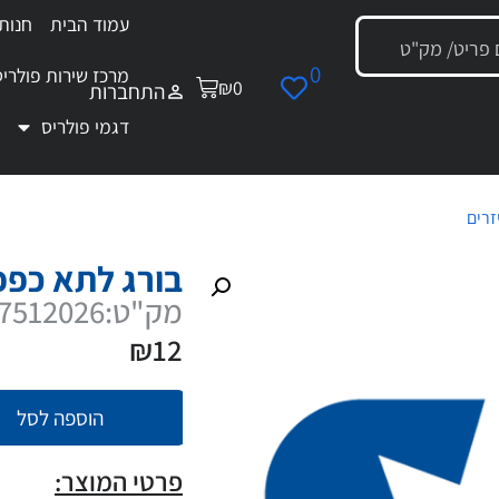
עמוד הבית
חנות
0
מרכז שירות פולריס
₪
0
התחברות
דגמי פולריס
זרים
/ בורג לתא כפפות
בורג לתא כפפ
מק"ט:7512026
₪
12
הוספה לסל
פרטי המוצר: