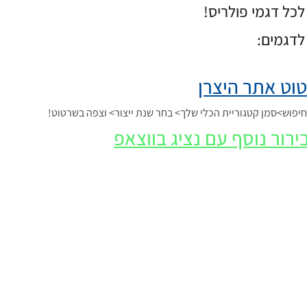
כל דגמי פולריס!
לדגמים:
וט אתר היצרן
פוש>סמן קטגוריית הכלי שלך> בחר שנת ייצור> וצפה בשרטוט!
ירור נוסף עם נציג בווצאפ