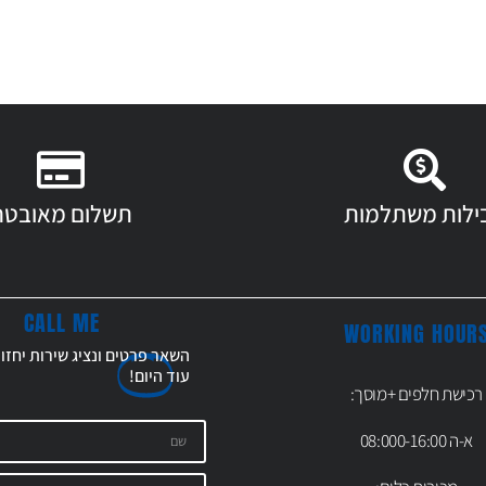
ילות משתלמות
תשלום מאובטח
CALL ME
WORKING HOUR
השאר פרטים ונציג שירות יחזו
עוד
היום!
רכישת חלפים +מוסך:
א-ה 08:000-16:00