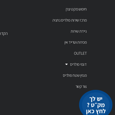
חיפוש מקט יצרן
מרכז שירות פולריס נתניה
ניידת שירות
הקדר 43 נתניה, טל' 00803
מכירות וטרייד אין
OUTLET
דגמי פולריס
מגזין שטח פולריס
צור קשר
יש לך
מק״ט ?
לחץ כאן