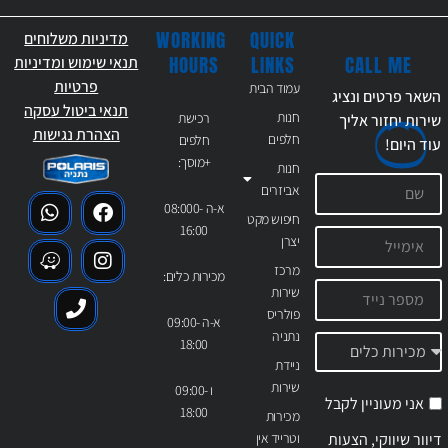
WORKING
QUICK
מדיניות משלוחים
CALL ME
HOURS
LINKS
תנאי שימוש ומדיניות
פרטיות
עמוד הבית
השאר פרטים ונציג
תנאי ביטול עסקה
חנות
רכישת
שירות יחזור אליך
הצהרת נגישות
חלפים
חלפים
עוד
היום!
+מוסך:
חנות
אביזרים
א-ה 08:000-
חיפוש מקט
16:00
יצרן
מרכז
מכירות כלים:
שירות
פולריס
א-ה 09:00-
נתניה
18:00
ניידת
שירות
ו 09:00-
אני מעוניין לקבל
18:00
מכירות
דיוור שיווקי, הצעות
וטרייד אין