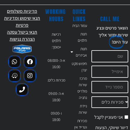
WORKING
QUICK
מדיניות משלוחים
CALL ME
HOURS
LINKS
תנאי שימוש ומדיניות
פרטיות
עמוד הבית
השאר פרטים ונציג
תנאי ביטול עסקה
חנות
רכישת
שירות יחזור אליך
הצהרת נגישות
חלפים
חלפים
עוד
היום!
+מוסך:
חנות
אביזרים
א-ה 08:000-
חיפוש מקט
16:00
יצרן
מרכז
מכירות כלים:
שירות
פולריס
א-ה 09:00-
נתניה
18:00
ניידת
שירות
ו 09:00-
אני מעוניין לקבל
18:00
מכירות
דיוור שיווקי, הצעות
וטרייד אין