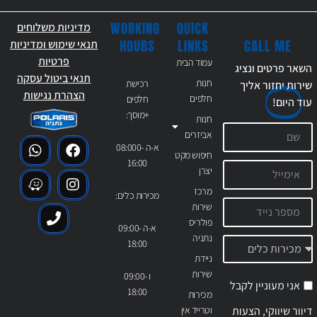
WORKING
QUICK
מדיניות משלוחים
CALL ME
HOURS
LINKS
תנאי שימוש ומדיניות
פרטיות
עמוד הבית
השאר פרטים ונציג
תנאי ביטול עסקה
חנות
רכישת
שירות יחזור אליך
הצהרת נגישות
חלפים
חלפים
עוד
היום!
+מוסך:
חנות
אביזרים
א-ה 08:000-
חיפוש מקט
16:00
יצרן
מרכז
מכירות כלים:
שירות
פולריס
א-ה 09:00-
נתניה
18:00
ניידת
שירות
ו 09:00-
אני מעוניין לקבל
18:00
מכירות
דיוור שיווקי, הצעות
וטרייד אין