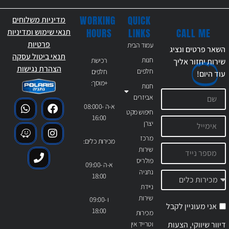
WORKING
QUICK
מדיניות משלוחים
CALL ME
HOURS
LINKS
תנאי שימוש ומדיניות
פרטיות
עמוד הבית
השאר פרטים ונציג
תנאי ביטול עסקה
חנות
רכישת
שירות יחזור אליך
הצהרת נגישות
חלפים
חלפים
עוד
היום!
+מוסך:
חנות
אביזרים
א-ה 08:000-
חיפוש מקט
16:00
יצרן
מרכז
מכירות כלים:
שירות
פולריס
א-ה 09:00-
נתניה
18:00
ניידת
שירות
ו 09:00-
אני מעוניין לקבל
18:00
מכירות
דיוור שיווקי, הצעות
וטרייד אין