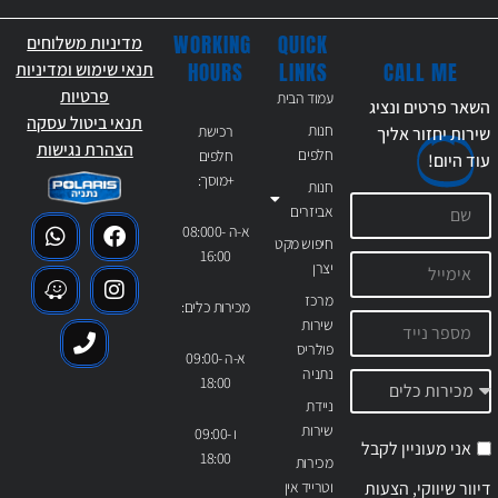
WORKING
QUICK
מדיניות משלוחים
CALL ME
HOURS
LINKS
תנאי שימוש ומדיניות
פרטיות
עמוד הבית
השאר פרטים ונציג
תנאי ביטול עסקה
חנות
רכישת
שירות יחזור אליך
הצהרת נגישות
חלפים
חלפים
עוד
היום!
+מוסך:
חנות
אביזרים
א-ה 08:000-
חיפוש מקט
16:00
יצרן
מרכז
מכירות כלים:
שירות
פולריס
א-ה 09:00-
נתניה
18:00
ניידת
שירות
ו 09:00-
אני מעוניין לקבל
18:00
מכירות
דיוור שיווקי, הצעות
וטרייד אין