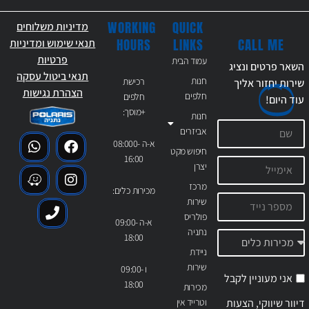
WORKING
QUICK
מדיניות משלוחים
CALL ME
HOURS
LINKS
תנאי שימוש ומדיניות
פרטיות
עמוד הבית
השאר פרטים ונציג
תנאי ביטול עסקה
חנות
רכישת
שירות יחזור אליך
הצהרת נגישות
חלפים
חלפים
עוד
היום!
+מוסך:
חנות
אביזרים
א-ה 08:000-
חיפוש מקט
16:00
יצרן
מרכז
מכירות כלים:
שירות
פולריס
א-ה 09:00-
נתניה
18:00
ניידת
שירות
ו 09:00-
אני מעוניין לקבל
18:00
מכירות
דיוור שיווקי, הצעות
וטרייד אין