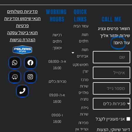
WORKING
QUICK
מדיניות משלוחים
CALL ME
HOURS
LINKS
תנאי שימוש ומדיניות
פרטיות
עמוד הבית
השאר פרטים ונציג
תנאי ביטול עסקה
חנות
רכישת
שירות יחזור אליך
הצהרת נגישות
חלפים
חלפים
עוד
היום!
+מוסך:
חנות
אביזרים
א-ה 08:000-
חיפוש מקט
16:00
יצרן
מרכז
מכירות כלים:
שירות
פולריס
א-ה 09:00-
נתניה
18:00
ניידת
שירות
ו 09:00-
אני מעוניין לקבל
18:00
מכירות
דיוור שיווקי, הצעות
וטרייד אין