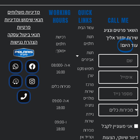
WORKING
QUICK
מדיניות משלוחים
CALL ME
HOURS
LINKS
תנאי שימוש ומדיניות
פרטיות
עמוד הבית
השאר פרטים ונציג
תנאי ביטול עסקה
חנות
רכישת
שירות יחזור אליך
הצהרת נגישות
חלפים
חלפים
עוד
היום!
+מוסך:
חנות
אביזרים
א-ה 08:000-
חיפוש מקט
16:00
יצרן
מרכז
מכירות כלים:
שירות
פולריס
א-ה 09:00-
נתניה
18:00
ניידת
שירות
ו 09:00-
אני מעוניין לקבל
18:00
מכירות
דיוור שיווקי, הצעות
וטרייד אין