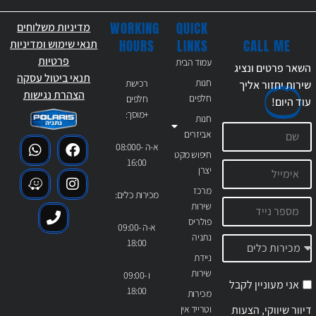
WORKING
QUICK
מדיניות משלוחים
CALL ME
HOURS
LINKS
תנאי שימוש ומדיניות
פרטיות
עמוד הבית
השאר פרטים ונציג
תנאי ביטול עסקה
חנות
רכישת
שירות יחזור אליך
הצהרת נגישות
חלפים
חלפים
עוד
היום!
+מוסך:
חנות
אביזרים
א-ה 08:000-
חיפוש מקט
16:00
יצרן
מרכז
מכירות כלים:
שירות
פולריס
א-ה 09:00-
נתניה
18:00
ניידת
שירות
ו 09:00-
אני מעוניין לקבל
18:00
מכירות
דיוור שיווקי, הצעות
וטרייד אין