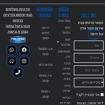
WORKING
QUICK
מדיניות משלוחים
CALL ME
HOURS
LINKS
תנאי שימוש ומדיניות
פרטיות
עמוד הבית
השאר פרטים ונציג
תנאי ביטול עסקה
חנות
רכישת
שירות יחזור אליך
הצהרת נגישות
חלפים
חלפים
עוד
היום!
+מוסך:
חנות
אביזרים
א-ה 08:000-
חיפוש מקט
16:00
יצרן
מרכז
מכירות כלים:
שירות
פולריס
א-ה 09:00-
נתניה
18:00
ניידת
שירות
ו 09:00-
אני מעוניין לקבל
18:00
מכירות
דיוור שיווקי, הצעות
וטרייד אין