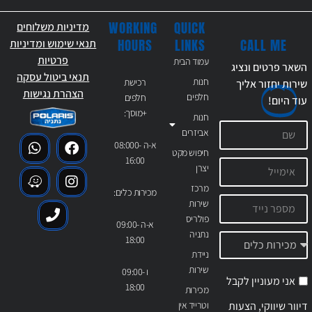
WORKING
QUICK
מדיניות משלוחים
CALL ME
HOURS
LINKS
תנאי שימוש ומדיניות
פרטיות
עמוד הבית
השאר פרטים ונציג
תנאי ביטול עסקה
חנות
רכישת
שירות יחזור אליך
הצהרת נגישות
חלפים
חלפים
עוד
היום!
+מוסך:
חנות
אביזרים
א-ה 08:000-
חיפוש מקט
16:00
יצרן
מרכז
מכירות כלים:
שירות
פולריס
א-ה 09:00-
נתניה
18:00
ניידת
שירות
ו 09:00-
אני מעוניין לקבל
18:00
מכירות
דיוור שיווקי, הצעות
וטרייד אין