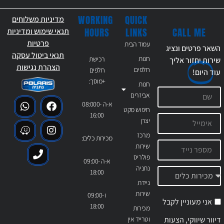
WORKING
QUICK
מדיניות משלוחים
CALL ME
HOURS
LINKS
תנאי שימוש ומדיניות
פרטיות
עמוד הבית
השאר פרטים ונציג
תנאי ביטול עסקה
חנות
רכישת
שירות יחזור אליך
הצהרת נגישות
חלפים
חלפים
עוד
היום!
+מוסך:
חנות
אביזרים
א-ה 08:000-
חיפוש מקט
16:00
יצרן
מרכז
מכירות כלים:
שירות
פולריס
א-ה 09:00-
נתניה
18:00
ניידת
שירות
ו 09:00-
אני מעוניין לקבל
18:00
מכירות
דיוור שיווקי, הצעות
וטרייד אין