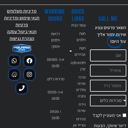
WORKING
QUICK
מדיניות משלוחים
CALL ME
HOURS
LINKS
תנאי שימוש ומדיניות
פרטיות
עמוד הבית
השאר פרטים ונציג
תנאי ביטול עסקה
חנות
רכישת
שירות יחזור אליך
הצהרת נגישות
חלפים
חלפים
עוד
היום!
+מוסך:
חנות
אביזרים
א-ה 08:000-
חיפוש מקט
16:00
יצרן
מרכז
מכירות כלים:
שירות
פולריס
א-ה 09:00-
נתניה
18:00
ניידת
שירות
ו 09:00-
אני מעוניין לקבל
18:00
מכירות
דיוור שיווקי, הצעות
וטרייד אין