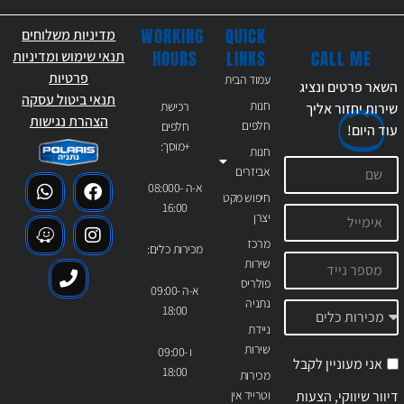
WORKING
QUICK
מדיניות משלוחים
CALL ME
HOURS
LINKS
תנאי שימוש ומדיניות
פרטיות
עמוד הבית
השאר פרטים ונציג
תנאי ביטול עסקה
חנות
רכישת
שירות יחזור אליך
הצהרת נגישות
חלפים
חלפים
עוד
היום!
+מוסך:
חנות
אביזרים
א-ה 08:000-
חיפוש מקט
16:00
יצרן
מרכז
מכירות כלים:
שירות
פולריס
א-ה 09:00-
נתניה
18:00
ניידת
שירות
ו 09:00-
אני מעוניין לקבל
18:00
מכירות
דיוור שיווקי, הצעות
וטרייד אין