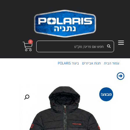
0
/
/
/ מעיל PUFFY שחור אדום XL
עמוד הבית
חנות אביזרים
ביגוד POLARIS
מבצע!