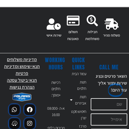
חבילות
תשלום
משלוח מהיר
שירות אישי
משתלמות
מאובטח
WORKING
QUICK
מדיניות משלוחים
CALL ME
HOURS
LINKS
תנאי שימוש ומדיניות
פרטיות
עמוד הבית
השאר פרטים ונציג
תנאי ביטול עסקה
חנות
רכישת
שירות יחזור אליך
הצהרת נגישות
חלפים
חלפים
עוד
היום!
+מוסך:
חנות
אביזרים
א-ה 08:000-
חיפוש מקט
16:00
יצרן
מרכז
מכירות כלים: