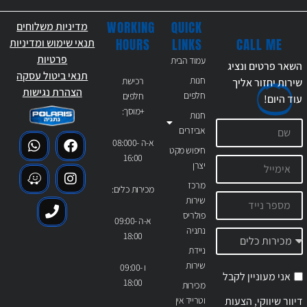
WORKING
QUICK
מדיניות משלוחים
CALL ME
HOURS
LINKS
תנאי שימוש ומדיניות
פרטיות
עמוד הבית
השאר פרטים ונציג
תנאי ביטול עסקה
חנות
רכישת
שירות יחזור אליך
הצהרת נגישות
חלפים
חלפים
עוד
היום!
+מוסך:
חנות
אביזרים
א-ה 08:000-
חיפוש מקט
16:00
יצרן
מרכז
מכירות כלים:
שירות
פולריס
א-ה 09:00-
נתניה
18:00
ניידת
שירות
ו 09:00-
אני מעוניין לקבל
18:00
מכירות
דיוור שיווקי, הצעות
וטרייד אין