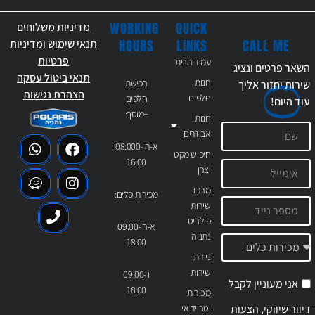
WORKING
QUICK
מדיניות משלוחים
CALL ME
HOURS
LINKS
תנאי שימוש ומדיניות
פרטיות
עמוד הבית
השאר פרטים ונציג
תנאי ביטול עסקה
חנות
רכישת
שירות יחזור אליך
הצהרת נגישות
חלפים
חלפים
עוד
היום!
+מוסך:
חנות
אביזרים
א-ה 08:000-
חיפוש מקט
16:00
יצרן
מרכז
מכירות כלים:
שירות
פולריס
א-ה 09:00-
נתניה
18:00
ניידת
שירות
ו 09:00-
אני מעוניין לקבל
18:00
מכירות
דיוור שיווקי, הצעות
וטרייד אין