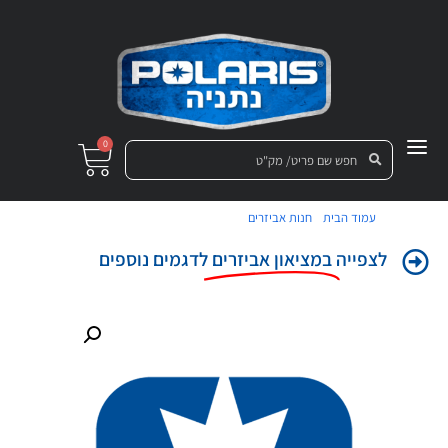
0
/
/ חגורת בטיחות 4 נק' SubZero
עמוד הבית
חנות אביזרים
לצפייה
במציאון אביזרים
לדגמים נוספים