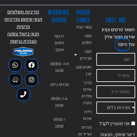
WORKING
QUICK
מדיניות משלוחים
CALL ME
HOURS
LINKS
תנאי שימוש ומדיניות
פרטיות
עמוד הבית
השאר פרטים ונציג
תנאי ביטול עסקה
חנות
רכישת
שירות יחזור אליך
הצהרת נגישות
חלפים
חלפים
עוד
היום!
+מוסך:
חנות
אביזרים
א-ה 08:000-
חיפוש מקט
16:00
יצרן
מרכז
מכירות כלים:
שירות
פולריס
א-ה 09:00-
נתניה
18:00
ניידת
שירות
ו 09:00-
אני מעוניין לקבל
18:00
מכירות
דיוור שיווקי, הצעות
וטרייד אין