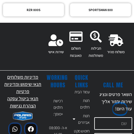
RZR 800S
SPORTSMAN 800
חבילות
תשלום
משלוח מהיר
שירות אישי
משתלמות
מאובטח
WORKING
QUICK
מדיניות משלוחים
CALL ME
HOURS
LINKS
תנאי שימוש ומדיניות
פרטיות
עמוד הבית
השאר פרטים ונציג
תנאי ביטול עסקה
חנות
רכישת
שירות יחזור אליך
הצהרת נגישות
חלפים
חלפים
עוד
היום!
+מוסך:
חנות
אביזרים
א-ה 08:000-
חיפוש מקט