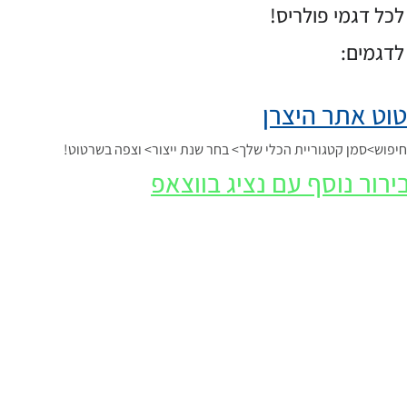
כל דגמי פולריס!
לדגמים:
וט אתר היצרן
פוש>סמן קטגוריית הכלי שלך> בחר שנת ייצור> וצפה בשרטוט!
ירור נוסף עם נציג בווצאפ