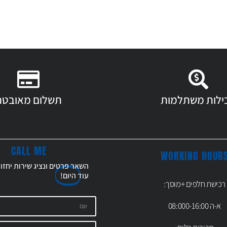
ילות משתלמות
תשלום מאובטח
CALL ME
WORKING HOUR
השאר פרטים ונציג שירות יחזו
עוד
היום!
רכישת חלפים +מוסך:
א-ה 08:000-16:00