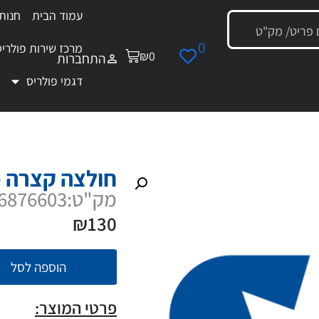
עמוד הבית
חנות
0
מרכז שירות פולריס
₪
0
התחברות
דגמי פולריס
ה קצרה כחולה + הדפסה RZR M
חולצה קצרה כחו
מק"ט:286876603
₪
130
הוספה לסל
פרטי המוצר: