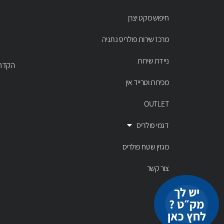
חיפוש מקט יצרן
מרכז שירות פולריס נתניה
ניידת שירות
הקדר 43 נתניה, טל' 00803
מכירות וטרייד אין
OUTLET
דגמי פולריס
מגזין שטח פולריס
צור קשר
יש לך
מק״ט ?
לחץ כאן