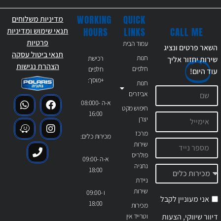
WORKING
QUICK
מדיניות משלוחים
CALL ME
HOURS
LINKS
תנאי שימוש ומדיניות
פרטיות
עמוד הבית
השאר פרטים ונציג
תנאי ביטול עסקה
חנות
רכישת
שירות יחזור אליך
הצהרת נגישות
חלפים
חלפים
עוד
היום!
+מוסך:
חנות
אביזרים
א-ה 08:000-
חיפוש מקט
16:00
יצרן
מרכז
מכירות כלים:
שירות
פולריס
א-ה 09:00-
נתניה
18:00
ניידת
שירות
ו 09:00-
אני מעוניין לקבל
18:00
מכירות
דיוור שיווקי, הצעות
וטרייד אין