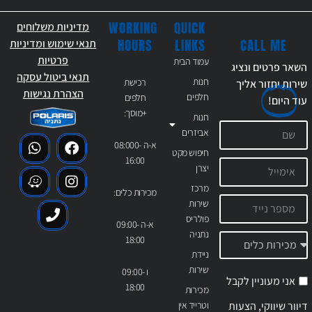
WORKING
QUICK
מדיניות משלוחים
CALL ME
HOURS
LINKS
תנאי שימוש ומדיניות
פרטיות
עמוד הבית
השאר פרטים ונציג
תנאי ביטול עסקה
חנות
רכישת
שירות יחזור אליך
הצהרת נגישות
חלפים
חלפים
עוד
היום!
+מוסך:
חנות
אביזרים
א-ה 08:000-
חיפוש מקט
16:00
יצרן
מרכז
מכירות כלים:
שירות
פולריס
א-ה 09:00-
נתניה
18:00
ניידת
שירות
ו 09:00-
אני מעוניין לקבל
18:00
מכירות
דיוור שיווקי, הצעות
וטרייד אין