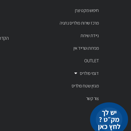
חיפוש מקט יצרן
מרכז שירות פולריס נתניה
ניידת שירות
הקדר 43 נתניה, טל' 00803
מכירות וטרייד אין
OUTLET
דגמי פולריס
מגזין שטח פולריס
צור קשר
יש לך
מק״ט ?
לחץ כאן