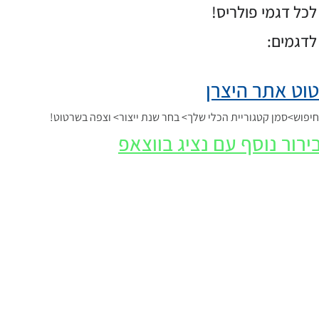
כל דגמי פולריס!
לדגמים:
וט אתר היצרן
פוש>סמן קטגוריית הכלי שלך> בחר שנת ייצור> וצפה בשרטוט!
ירור נוסף עם נציג בווצאפ