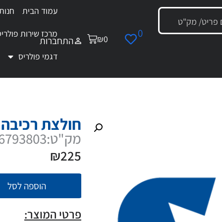
עמוד הבית
חנות
0
מרכז שירות פולריס
₪
0
התחברות
דגמי פולריס
חולצת רכיבה פולריס אפורה M
חולצת רכיבה פ
מק"ט:286793803
₪
225
הוספה לסל
פרטי המוצר: