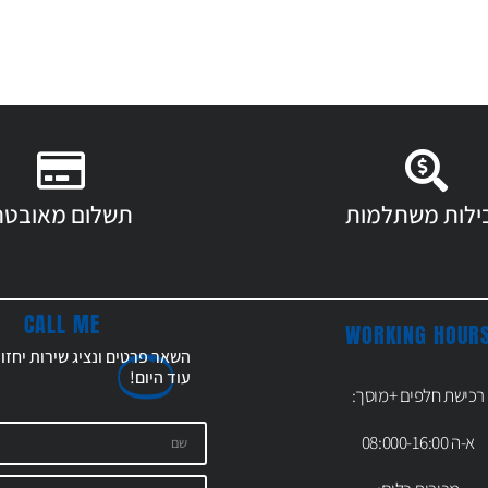
ילות משתלמות
תשלום מאובטח
CALL ME
WORKING HOUR
השאר פרטים ונציג שירות יחזו
עוד
היום!
רכישת חלפים +מוסך:
א-ה 08:000-16:00