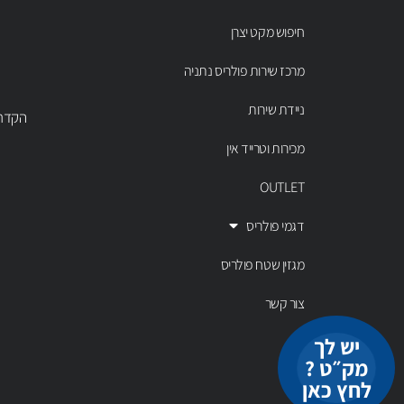
חיפוש מקט יצרן
מרכז שירות פולריס נתניה
ניידת שירות
הקדר 43 נתניה, טל' 00803
מכירות וטרייד אין
OUTLET
דגמי פולריס
מגזין שטח פולריס
צור קשר
יש לך
מק״ט ?
לחץ כאן