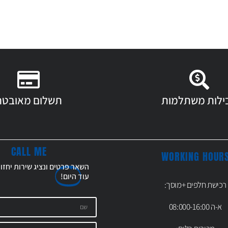
ילות משתלמות
תשלום מאובטח
CALL ME
WORKING HOUR
השאר פרטים ונציג שירות יחזו
עוד
היום!
רכישת חלפים +מוסך:
א-ה 08:000-16:00