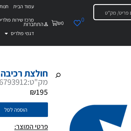
עמוד הבית
חנות
0
מרכז שירות פולריס
₪
0
התחברות
דגמי פולריס
לצת רכיבה פולריס כתומה 2XL
חולצת רכיבה פו
מק"ט:286793912
₪
195
הוספה לסל
פרטי המוצר: