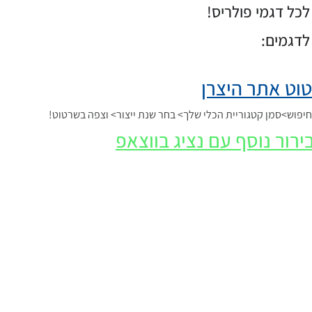
כל דגמי פולריס!
לדגמים:
וט אתר היצרן
פוש>סמן קטגוריית הכלי שלך> בחר שנת ייצור> וצפה בשרטוט!
ירור נוסף עם נציג בווצאפ