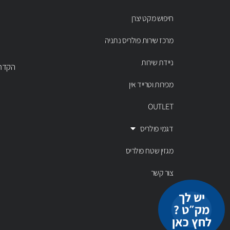
חיפוש מקט יצרן
מרכז שירות פולריס נתניה
ניידת שירות
הקדר 43 נתניה, טל' 00803
מכירות וטרייד אין
OUTLET
דגמי פולריס
מגזין שטח פולריס
צור קשר
יש לך
מק״ט ?
לחץ כאן