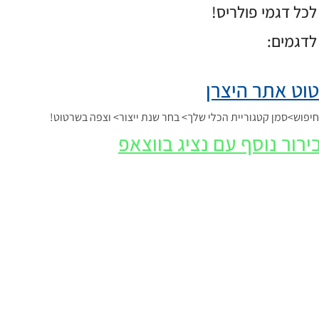
כל דגמי פולריס!
לדגמים:
וט אתר היצרן
פוש>סמן קטגוריית הכלי שלך> בחר שנת ייצור> וצפה בשרטוט!
ירור נוסף עם נציג בווצאפ