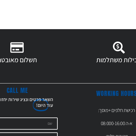
ילות משתלמות
תשלום מאובטח
CALL ME
WORKING HOUR
השאר פרטים ונציג שירות יחזו
עוד
היום!
רכישת חלפים +מוסך:
א-ה 08:000-16:00