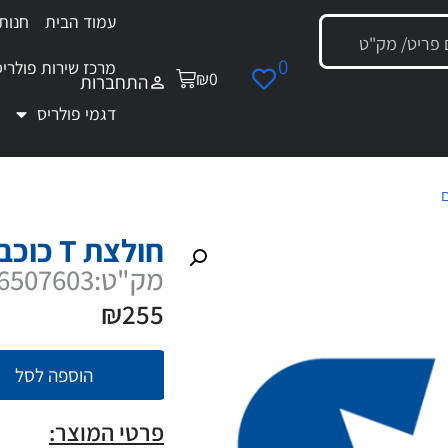
עמוד הבית
חנות
0
מרכז שירות פולריס
₪
0
התחברות
דגמי פולריס
ם
/ חולצת T כוכב פולריס M
חולצת T כוכב פולריס M
מק"ט:286507603
₪
255
הוספה לסל
פרטי המוצר: