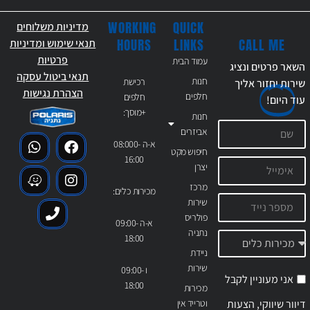
WORKING
QUICK
מדיניות משלוחים
CALL ME
HOURS
LINKS
תנאי שימוש ומדיניות
פרטיות
עמוד הבית
השאר פרטים ונציג
תנאי ביטול עסקה
חנות
רכישת
שירות יחזור אליך
הצהרת נגישות
חלפים
חלפים
עוד
היום!
+מוסך:
חנות
אביזרים
א-ה 08:000-
חיפוש מקט
16:00
יצרן
מרכז
מכירות כלים:
שירות
פולריס
א-ה 09:00-
נתניה
18:00
ניידת
שירות
ו 09:00-
אני מעוניין לקבל
18:00
מכירות
דיוור שיווקי, הצעות
וטרייד אין