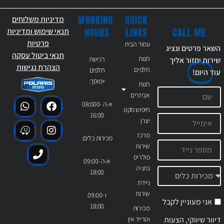
WORKING
QUICK
מדיניות משלוחים
CALL ME
HOURS
LINKS
תנאי שימוש ומדיניות
פרטיות
עמוד הבית
השאר פרטים ונציג
תנאי ביטול עסקה
חנות
רכישת
שירות יחזור אליך
הצהרת נגישות
חלפים
חלפים
עוד
היום!
+מוסך:
חנות
אביזרים
א-ה 08:000-
חיפוש מקט
16:00
יצרן
מרכז
מכירות כלים:
שירות
פולריס
א-ה 09:00-
נתניה
18:00
ניידת
שירות
ו 09:00-
אני מעוניין לקבל
18:00
מכירות
דיוור שיווקי, הצעות
וטרייד אין