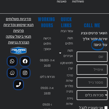
משתלמות
מאובטח
WORKING
QUICK
מדיניות משלוחים
CALL ME
HOURS
LINKS
תנאי שימוש ומדיניות
פרטיות
עמוד הבית
השאר פרטים ונציג
תנאי ביטול עסקה
חנות
רכישת
שירות יחזור אליך
הצהרת נגישות
חלפים
חלפים
עוד
היום!
+מוסך:
חנות
אביזרים
א-ה 08:000-
חיפוש מקט
16:00
יצרן
מרכז
מכירות כלים:
שירות
פולריס
א-ה 09:00-
נתניה
18:00
ניידת
שירות
ו 09:00-
אני מעוניין לקבל