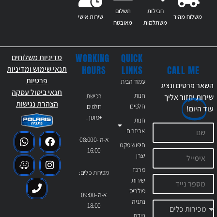
חבילות
תשלום
משלוח מהיר
שירות אישי
משתלמות
מאובטח
WORKING
QUICK
מדיניות משלוחים
CALL ME
HOURS
LINKS
תנאי שימוש ומדיניות
פרטיות
עמוד הבית
השאר פרטים ונציג
תנאי ביטול עסקה
חנות
רכישת
שירות יחזור אליך
הצהרת נגישות
חלפים
חלפים
עוד
היום!
+מוסך:
חנות
אביזרים
א-ה 08:000-
חיפוש מקט
16:00
יצרן
מרכז
מכירות כלים:
שירות
פולריס
א-ה 09:00-
נתניה
18:00
ניידת