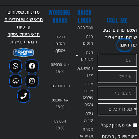
WORKING
QUICK
מדיניות משלוחים
CALL ME
HOURS
LINKS
תנאי שימוש ומדיניות
פרטיות
עמוד הבית
השאר פרטים ונציג
תנאי ביטול עסקה
חנות
רכישת
שירות יחזור אליך
הצהרת נגישות
חלפים
חלפים
עוד
היום!
+מוסך:
חנות
אביזרים
א-ה 08:000-
חיפוש מקט
16:00
יצרן
מרכז
מכירות כלים:
שירות
פולריס
א-ה 09:00-
נתניה
18:00
ניידת
שירות
ו 09:00-
אני מעוניין לקבל
18:00
מכירות
דיוור שיווקי, הצעות
וטרייד אין