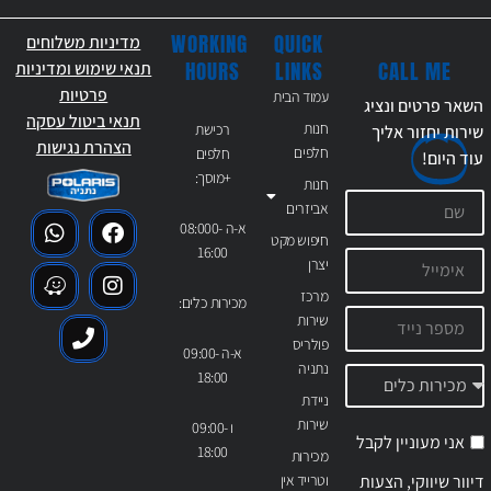
WORKING
QUICK
מדיניות משלוחים
CALL ME
HOURS
LINKS
תנאי שימוש ומדיניות
פרטיות
עמוד הבית
השאר פרטים ונציג
תנאי ביטול עסקה
חנות
רכישת
שירות יחזור אליך
הצהרת נגישות
חלפים
חלפים
עוד
היום!
+מוסך:
חנות
אביזרים
א-ה 08:000-
חיפוש מקט
16:00
יצרן
מרכז
מכירות כלים:
שירות
פולריס
א-ה 09:00-
נתניה
18:00
ניידת
שירות
ו 09:00-
אני מעוניין לקבל
18:00
מכירות
דיוור שיווקי, הצעות
וטרייד אין