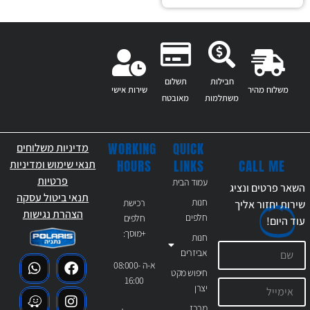
חבילות
תשלום
משלוח מהיר
שירות אישי
משתלמות
מאובטח
WORKING
QUICK
מדיניות משלוחים
CALL ME
HOURS
LINKS
תנאי שימוש ומדיניות
פרטיות
עמוד הבית
השאר פרטים ונציג
תנאי ביטול עסקה
חנות
רכישת
שירות יחזור אליך
הצהרת נגישות
חלפים
חלפים
עוד
היום!
+מוסך:
חנות
אביזרים
א-ה 08:000-
חיפוש מקט
16:00
יצרן
מרכז